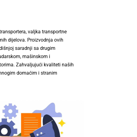
ransportera, valjka transportne
vnih dijelova. Proizvodnja ovih
išnjoj saradnji sa drugim
 rudarskom, mašinskom i
rima. Zahvaljujući kvaliteti naših
a mnogim domaćim i stranim