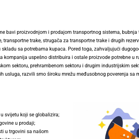
e bavi proizvodnjom i prodajom transportnog sistema, bubnja t
e, transportne trake, strugača za transportne trake i drugih rezer
u skladu sa potrebama kupaca. Pored toga, zahvaljujući dugogod
a kompanija uspešno distribuira i ostale proizvode potrebne u
om sektoru, prehrambenom sektoru i drugim industrijskim sekto
naših usluga, razvili smo široku mrežu međusobnog poverenja s
svijetu koji se globalizira;
rgovine u prodaji;
ti u trgovini sa našom