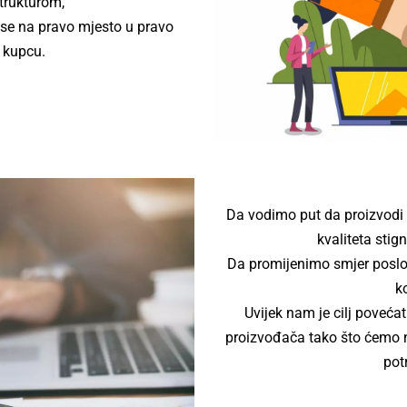
trukturom,
se na pravo mjesto u pravo
 kupcu.
Da vodimo put da proizvodi
kvaliteta stig
Da promijenimo smjer poslov
k
Uvijek nam je cilj poveća
proizvođača tako što ćemo na
pot