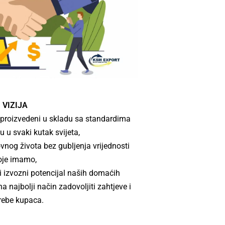
VIZIJA
 proizvedeni u skladu sa standardima
nu u svaki kutak svijeta,
nog života bez gubljenja vrijednosti
oje imamo,
ti izvozni potencijal naših domaćih
 najbolji način zadovoljiti zahtjeve i
rebe kupaca.