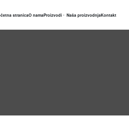
četna stranica
O nama
Proizvodi
Naša proizvodnja
Kontakt